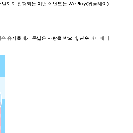
15일까지 진행되는 이번 이벤트는 WePlay(위플레이)
젊은 유저들에게 폭넓은 사랑을 받으며, 단순 애니메이