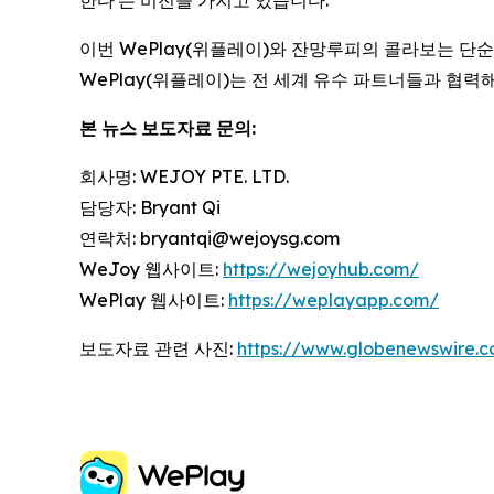
한다'는 비전을 가지고 있습니다.
이번 WePlay(위플레이)와 잔망루피의 콜라보는 단순한
WePlay(위플레이)는 전 세계 유수 파트너들과 협
본
뉴스
보도자료
문의
:
회사명: WEJOY PTE. LTD.
담당자: Bryant Qi
연락처: bryantqi@wejoysg.com
WeJoy 웹사이트:
https://wejoyhub.com/
WePlay 웹사이트:
https://weplayapp.com/
보도자료 관련 사진:
https://www.globenewswire