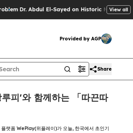
Dr. Abdul El-Sayed on Historic Michigan Win: “Peo
View all
Provided by AGP
Share
잔망루피'와 함께하는 「따끈따
인먼트 플랫폼 WePlay(위플레이)가 오늘, 한국에서 초인기