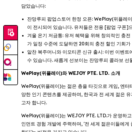
담았습니다:
잔망루피 팝업스토어 한정 오픈: WePlay(위플레
이 전시되어 있습니다. 유저들은 전용 [팝업 구폰]
겨울 온기 저금통: 유저 혜택을 위해 창의적인 충전
가 일정 수준에 도달하면 20회의 충전 할인 기회가
알찬 복주머니와 이모티콘 신규 출시: 이번 이벤트에
수 있습니다. 새롭게 선보이는 잔망루피 콜라보 선
WePlay(
위플레이
)
와
WEJOY PTE. LTD.
소개
WePlay(위플레이)는 젊은 층을 타깃으로 게임, 엔
양한 인기 콘텐츠를 제공하며, 한국과 전 세계 젊은 유
고자 합니다.
WePlay(위플레이)는 WEJOY PTE. LTD.가 운영
인먼트 경험 개발에 주력하며, '전 세계 젊은이들에게