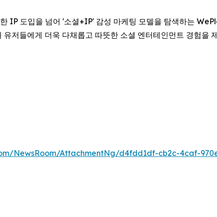
 IP 도입을 넘어 '소셜+IP' 감성 마케팅 모델을 탐색하는 We
력해 유저들에게 더욱 다채롭고 따뜻한 소셜 엔터테인먼트 경험을 
.com/NewsRoom/AttachmentNg/d4fdd1df-cb2c-4caf-970e