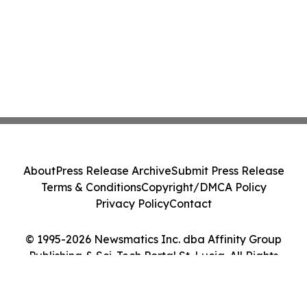
About
Press Release Archive
Submit Press Release
Terms & Conditions
Copyright/DMCA Policy
Privacy Policy
Contact
© 1995-2026 Newsmatics Inc. dba Affinity Group
Publishing & Sci-Tech Portal St. Lucia. All Rights
Reserved.
Cookie Settings / Your Privacy Choices